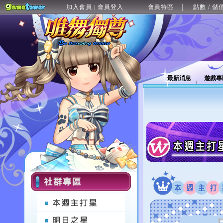
加入會員
會員登入
會員特區
點數 / 儲
|
最新消息
遊戲專