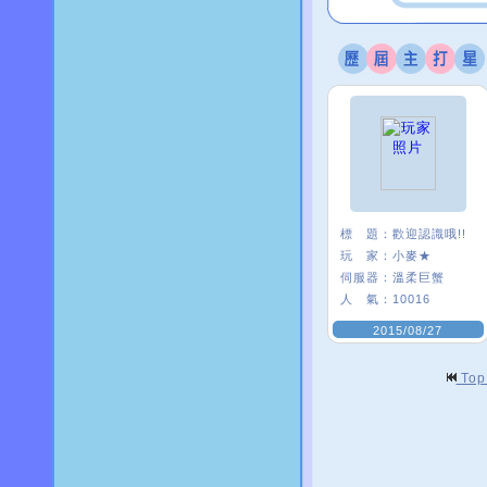
標 題：
歡迎認識哦!!
玩 家：
小麥★
伺服器：
溫柔巨蟹
人 氣：
10016
2015/08/27
To