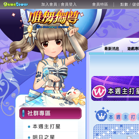
加入會員
會員登入
會員特區
點數 / 儲
|
最新消息
遊戲專