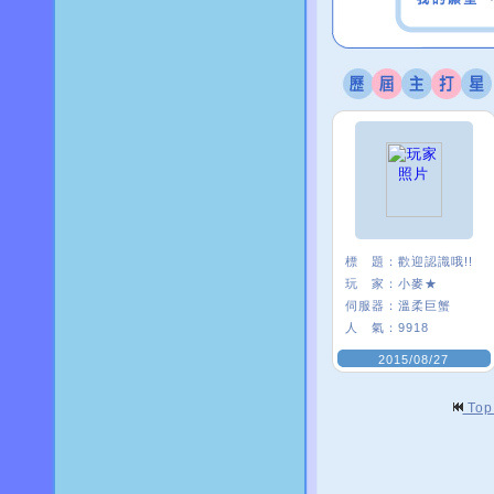
標 題：
歡迎認識哦!!
玩 家：
小麥★
伺服器：
溫柔巨蟹
人 氣：
9918
2015/08/27
To