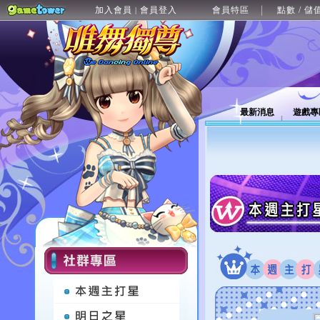
加入會員
會員登入
會員特區
點數 / 儲
|
最新消息
遊戲專