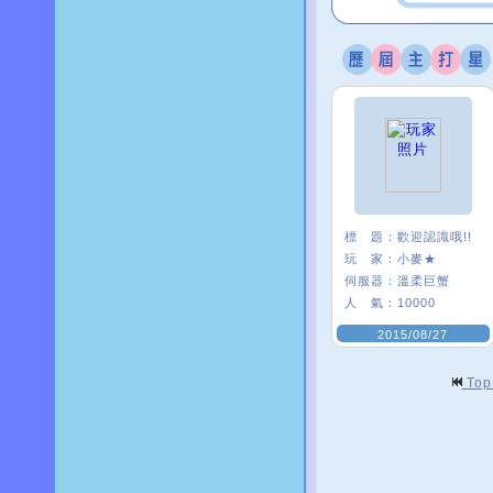
標 題：
歡迎認識哦!!
玩 家：
小麥★
伺服器：
溫柔巨蟹
人 氣：
10000
2015/08/27
To