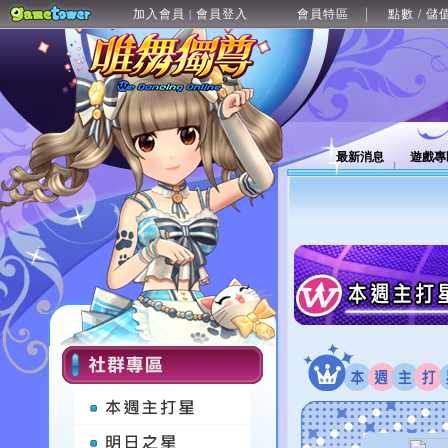
加入會員
會員登入
會員特區
點數 / 儲
|
最新消息
遊戲專