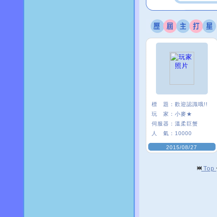
標 題：
歡迎認識哦!!
玩 家：
小麥★
伺服器：
溫柔巨蟹
人 氣：
10000
2015/08/27
Top