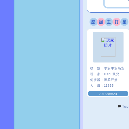
標 題：
早安午安晚安
玩 家：
Dsnυ凱兒﹒
伺服器：
溫柔巨蟹
人 氣：
11835
2015/09/24
To