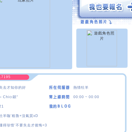
17195
失去才知你的好
熱情牡羊
﹢Chicι穎°
00:00 ~ 00:00
21
牡羊咖’粗魯+沒氣質xD
懂得珍惜’不要失去才後悔<3