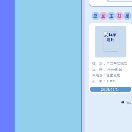
標 題：
早安午安晚安
玩 家：
Dsnυ凱兒﹒
伺服器：
溫柔巨蟹
人 氣：
11835
2015/09/24
To