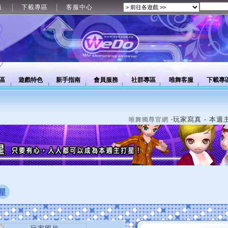
值
下載專區
客服中心
區
遊戲特色
新手指南
會員服務
社群專區
唯舞客服
下載專
‧玩家寫真 - 本週
唯舞獨尊官網