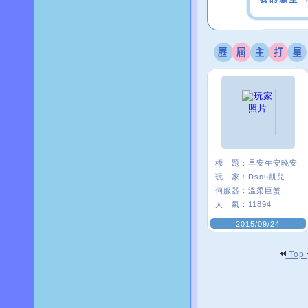
標 題：
早安午安晚安
玩 家：
Dsnυ凱兒﹒
伺服器：
溫柔巨蟹
人 氣：
11894
2015/09/24
Top