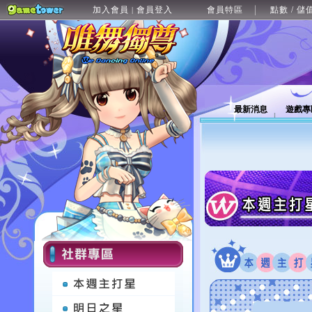
加入會員
會員登入
會員特區
點數 / 儲
|
最新消息
遊戲專