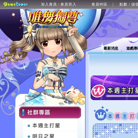
加入會員
會員登入
會員特區
點數 / 儲
|
最新消息
遊戲專