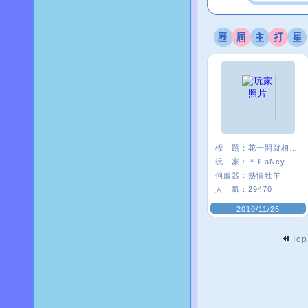
標 題：
花一開就相愛吧?
玩 家：
＊ＦaNcyΩ花°
伺服器：
熱情牡羊
人 氣：
29470
2010/11/25
To