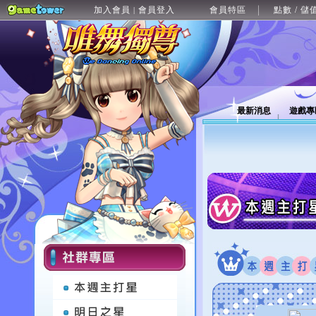
加入會員
會員登入
會員特區
點數 / 儲
|
最新消息
遊戲專