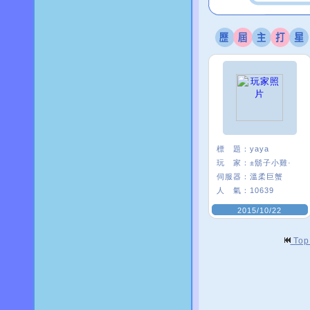
標 題：
yaya
玩 家：
±鬍子小雞·
伺服器：
溫柔巨蟹
人 氣：
10639
2015/10/22
To