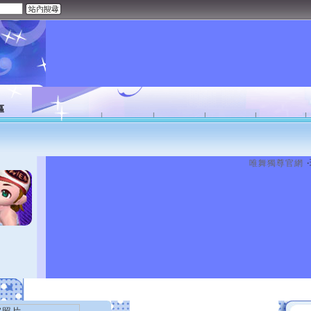
區
唯舞獨尊官網