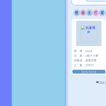
標 題：
yaya
玩 家：
±鬍子小雞·
伺服器：
溫柔巨蟹
人 氣：
10653
2015/10/22
Top