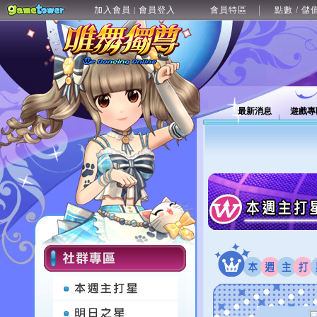
加入會員
會員登入
會員特區
點數 / 儲
|
最新消息
遊戲專