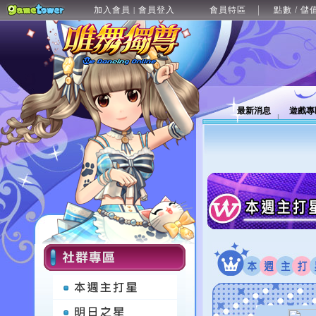
加入會員
會員登入
會員特區
點數 / 儲
|
最新消息
遊戲專