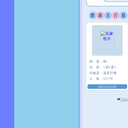
標 題：
嗨~
玩 家：
○雯x雯○
伺服器：
溫柔巨蟹
人 氣：
11778
2015/11/19
To