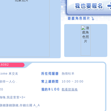
16082
come 來交友
熱情牡羊
願得一人心﹒
10:00 ~ 20:00
20
觀看部落格
嗨嗨,我是萱萱>3<
賺錢賺錢賺錢,存錢出國 A_A