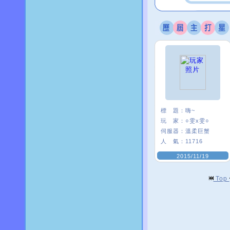
標 題：
嗨~
玩 家：
○雯x雯○
伺服器：
溫柔巨蟹
人 氣：
11716
2015/11/19
Top