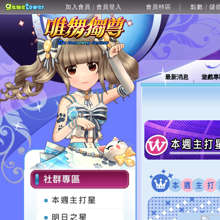
加入會員
會員登入
會員特區
點數 / 儲
|
最新消息
遊戲專