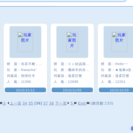
標 題：
你若不離，我必不棄
標 題：
Ｃｃ給認識ㄇ＞＿＜
標 題：
Hello~~
玩 家：
Natasha°
玩 家：
屬綿羊的你﹟’
玩 家：
★鬼舞
伺服器：
熱情牡羊
伺服器：
溫柔巨蟹
伺服器：
溫柔巨蟹
人 氣：
11396
人 氣：
12698
人 氣：
12201
2015/11/12
2015/11/05
2015/10/29
5
上一頁
34
35
[36]
37
38
下一頁
5
End
(總頁數:133)