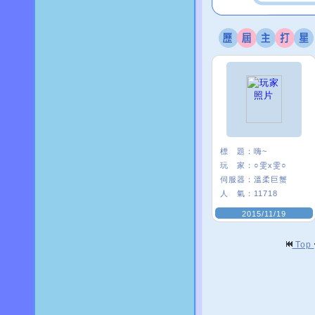
標 題：
嗨~
玩 家：
○雯x雯○
伺服器：
溫柔巨蟹
人 氣：
11718
2015/11/19
Top