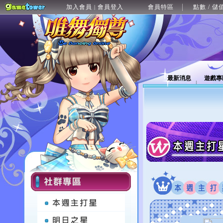
加入會員
會員登入
會員特區
點數 / 儲
|
最新消息
遊戲專