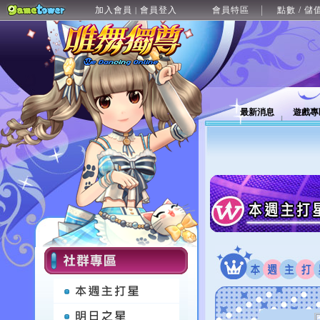
加入會員
會員登入
會員特區
點數 / 儲
|
最新消息
遊戲專