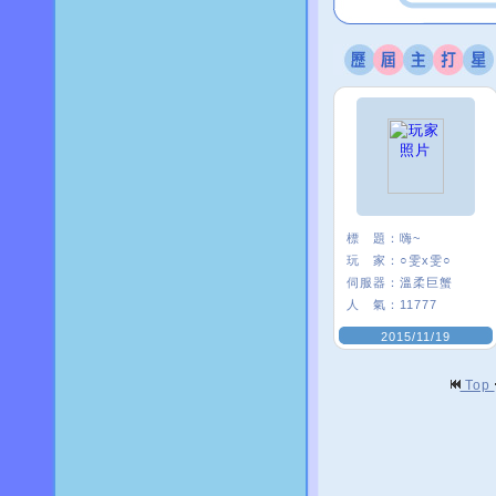
標 題：
嗨~
玩 家：
○雯x雯○
伺服器：
溫柔巨蟹
人 氣：
11777
2015/11/19
Top