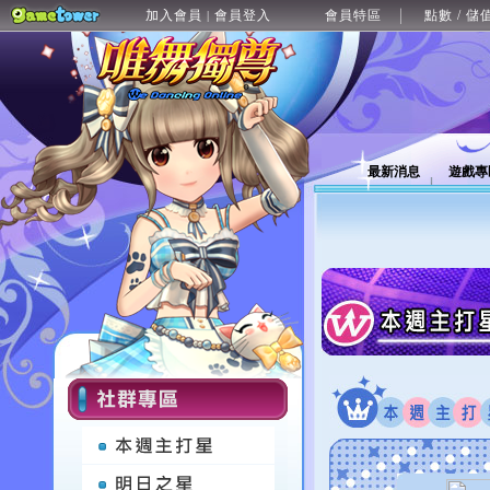
加入會員
會員登入
會員特區
點數 / 儲
|
最新消息
遊戲專