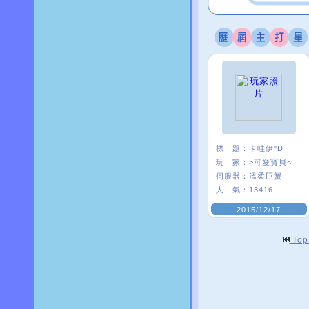
標 題：
卡哇伊"D
玩 家：
>可愛寶貝<
伺服器：
溫柔巨蟹
人 氣：
13416
2015/12/17
To