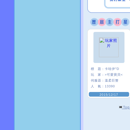
標 題：
卡哇伊"D
玩 家：
>可愛寶貝<
伺服器：
溫柔巨蟹
人 氣：
13390
2015/12/17
To