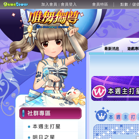
加入會員
會員登入
會員特區
點數 / 儲
|
最新消息
遊戲專