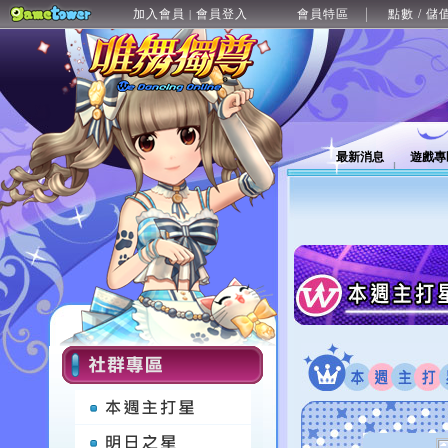
加入會員
會員登入
會員特區
點數 / 儲
|
最新消息
遊戲專