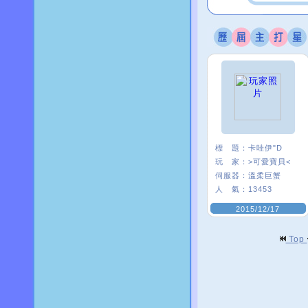
標 題：
卡哇伊"D
玩 家：
>可愛寶貝<
伺服器：
溫柔巨蟹
人 氣：
13453
2015/12/17
Top