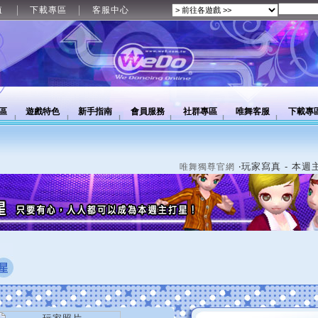
值
下載專區
客服中心
區
遊戲特色
新手指南
會員服務
社群專區
唯舞客服
下載專
‧玩家寫真 - 本週
唯舞獨尊官網