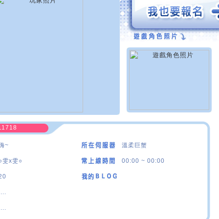
11718
嗨~
溫柔巨蟹
○雯x雯○
00:00 ~ 00:00
20
....
....