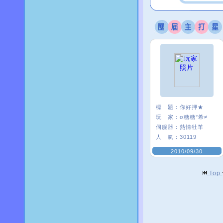
標 題：
你好押★
玩 家：
σ糖糖°希≠
伺服器：
熱情牡羊
人 氣：
30119
2010/09/30
Top