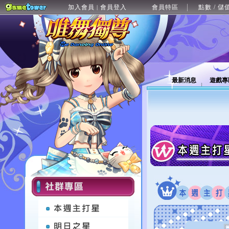
加入會員
會員登入
會員特區
點數 / 儲
|
最新消息
遊戲專