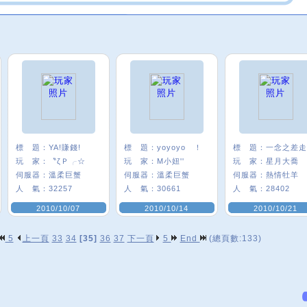
標 題：
YA!賺錢!
標 題：
yoyoyo ！
標 題：
玩 家：
〝ζＰ╭☆
玩 家：
M小妞''
玩 家：
星月大喬
伺服器：
溫柔巨蟹
伺服器：
溫柔巨蟹
伺服器：
熱情牡羊
人 氣：
32257
人 氣：
30661
人 氣：
28402
2010/10/07
2010/10/14
2010/10/21
5
上一頁
33
34
[35]
36
37
下一頁
5
End
(總頁數:133)