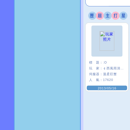
標 題：
:O
玩 家：
￠西風雨清楓∮
伺服器：
溫柔巨蟹
人 氣：
17620
2013/05/16