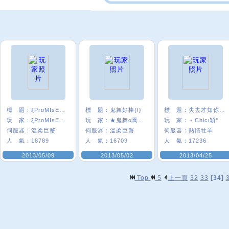
標 題：
ξProMIsE〞炫
標 題：
鬼舞好棒{!}
標 題：
失去才知你的好
玩 家：
ξProMIsE〞炫
玩 家：
★鬼舞α喬兒★
玩 家：
﹢Chicι穎°
伺服器：
溫柔巨蟹
伺服器：
溫柔巨蟹
伺服器：
熱情牡羊
人 氣：
18789
人 氣：
16709
人 氣：
17236
2013/05/09
2013/05/02
2013/04/25
Top
5
上一頁
32
33
[34]