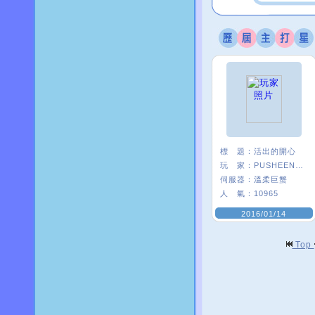
標 題：
活出的開心
玩 家：
PUSHEEN×逤﹑
伺服器：
溫柔巨蟹
人 氣：
10965
2016/01/14
Top