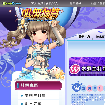
加入會員
會員登入
會員特區
點數 / 儲
|
最新消息
遊戲專