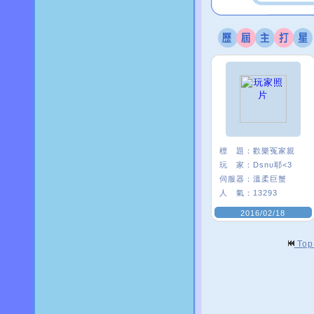
標 題：
歡樂冤家親
玩 家：
Dsnυ耶<3
伺服器：
溫柔巨蟹
人 氣：
13293
2016/02/18
To