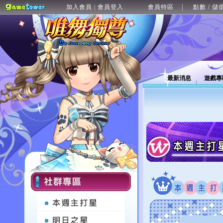
加入會員
會員登入
會員特區
點數 / 儲
|
最新消息
遊戲專