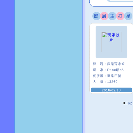
標 題：
歡樂冤家親
玩 家：
Dsnυ耶<3
伺服器：
溫柔巨蟹
人 氣：
13269
2016/02/18
To