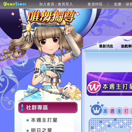
加入會員
會員登入
會員特區
點數 / 儲
|
最新消息
遊戲專