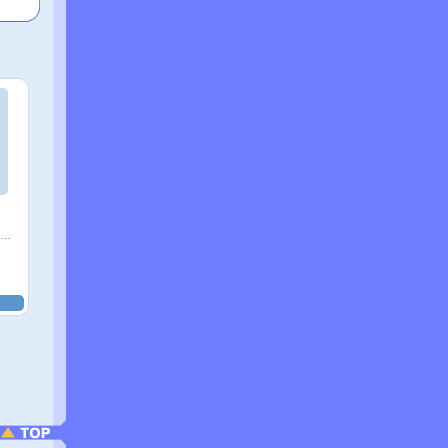
☆〞颯魂〥筑兒