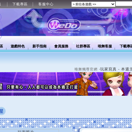
值
下載專區
客服中心
區
遊戲特色
新手指南
會員服務
社群專區
唯舞客服
下載專
‧玩家寫真 - 本週
唯舞獨尊官網