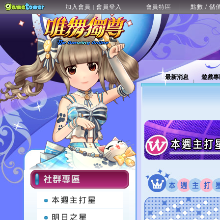
加入會員
會員登入
會員特區
點數 / 儲
|
最新消息
遊戲專