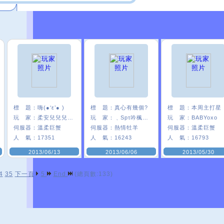
標 題：
嗨(●‘ε’● )
標 題：
真心有幾個?
標 題：
本周主打星
玩 家：
柔安兒兒兒兒’
玩 家：
﹑Spτ吟楓悅°
玩 家：
BABYoxo
伺服器：
溫柔巨蟹
伺服器：
熱情牡羊
伺服器：
溫柔巨蟹
人 氣：
17351
人 氣：
16243
人 氣：
16793
2013/06/13
2013/06/06
2013/05/30
4
35
下一頁
5
End
(總頁數:133)