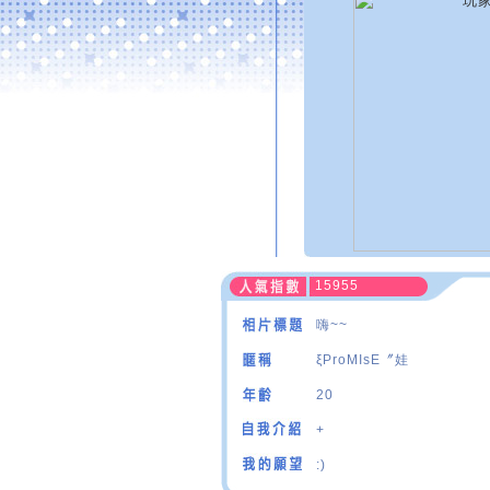
15955
嗨~~
ξProMIsE〞娃
20
+
:)