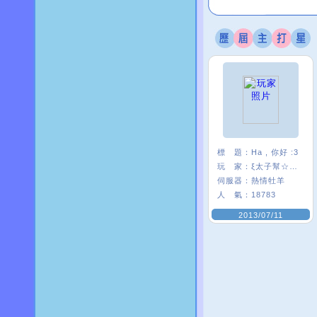
標 題：
Ha , 你好 :3
玩 家：
ξ太子幫☆絺芯
伺服器：
熱情牡羊
人 氣：
18783
2013/07/11