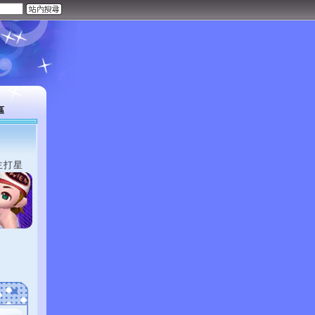
區
主打星