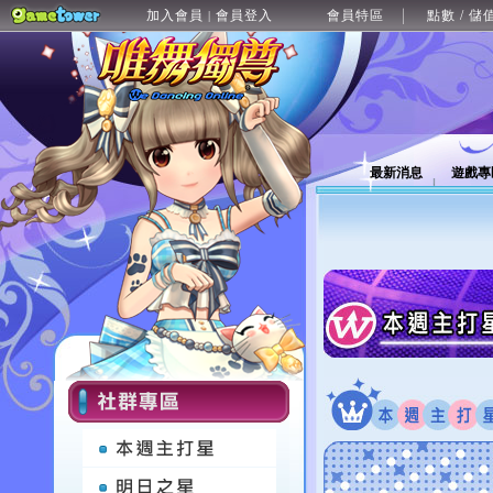
加入會員
會員登入
會員特區
點數 / 儲
|
最新消息
遊戲專