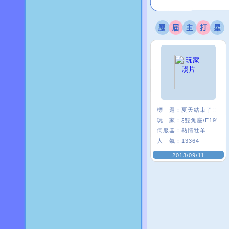
標 題：
夏天結束了!!
玩 家：
ξ雙魚座/E19’
伺服器：
熱情牡羊
人 氣：
13364
2013/09/11