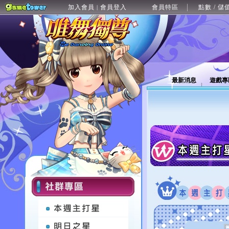
加入會員
會員登入
會員特區
點數 / 儲
|
最新消息
遊戲專