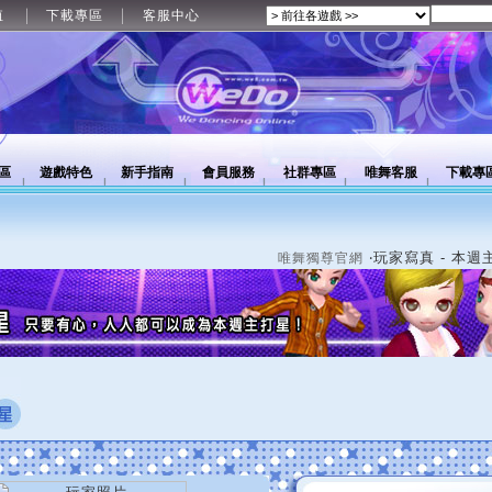
值
下載專區
客服中心
區
遊戲特色
新手指南
會員服務
社群專區
唯舞客服
下載專
‧玩家寫真 - 本週
唯舞獨尊官網