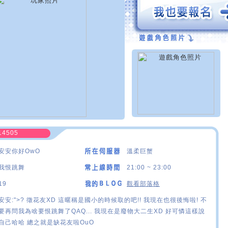
14505
安安你好OwO
溫柔巨蟹
我恨跳舞
21:00 ~ 23:00
19
觀看部落格
安安:">? 徵花友XD 這暱稱是國小的時候取的吧!! 我現在也很後悔啦! 不
要再問我為啥要恨跳舞了QAQ... 我現在是廢物大二生XD 好可憐這樣說
自己哈哈 總之就是缺花友啦OuO