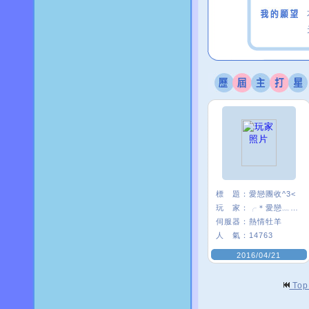
標 題：
愛戀團收^3<
玩 家：
╭＊愛戀﹏米〃
伺服器：
熱情牡羊
人 氣：
14763
2016/04/21
To