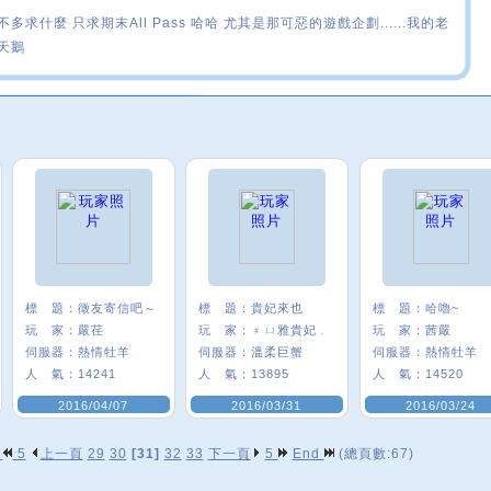
不多求什麼 只求期末All Pass 哈哈 尤其是那可惡的遊戲企劃......我的老
天鵝
標 題：
徵友寄信吧～
標 題：
貴妃來也
標 題：
哈嚕~
玩 家：
嚴荏
玩 家：
﹟ㄩ雅貴妃﹒
玩 家：
茜嚴
伺服器：
熱情牡羊
伺服器：
溫柔巨蟹
伺服器：
熱情牡羊
人 氣：
14241
人 氣：
13895
人 氣：
14520
2016/04/07
2016/03/31
2016/03/24
p
5
上一頁
29
30
[31]
32
33
下一頁
5
End
(總頁數:67)