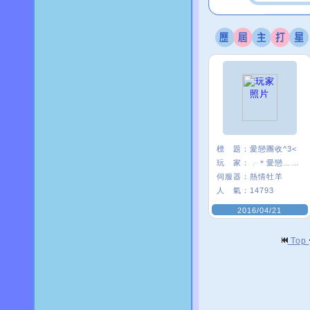
標 題：
愛戀團收^3<
玩 家：
╭＊愛戀﹏米〃
伺服器：
熱情牡羊
人 氣：
14793
2016/04/21
Top