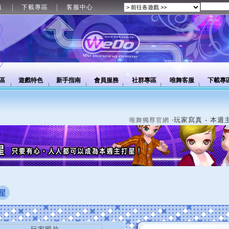
值
下載專區
客服中心
區
遊戲特色
新手指南
會員服務
社群專區
唯舞客服
下載專
‧玩家寫真 - 本週
唯舞獨尊官網