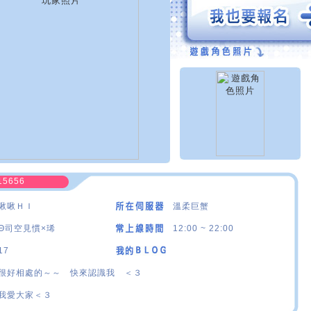
15656
啾啾ＨＩ
溫柔巨蟹
Θ司空見慣×琋
12:00 ~ 22:00
17
很好相處的～～ 快來認識我 ＜３
我愛大家＜３