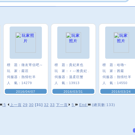
標 題：
徵友寄信吧～
標 題：
貴妃來也
標 題：
哈嚕~
玩 家：
嚴荏
玩 家：
﹟ㄩ雅貴妃﹒
玩 家：
茜嚴
伺服器：
熱情牡羊
伺服器：
溫柔巨蟹
伺服器：
熱情牡羊
人 氣：
14279
人 氣：
13913
人 氣：
14550
2016/04/07
2016/03/31
2016/03/24
5
上一頁
29
30
[31]
32
33
下一頁
5
End
(總頁數:133)