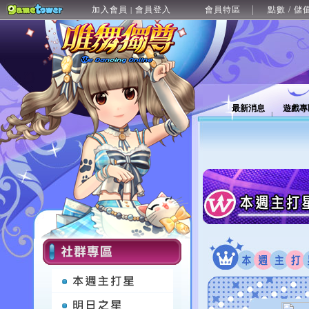
加入會員
會員登入
會員特區
點數 / 儲
|
最新消息
遊戲專