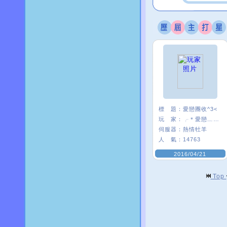
標 題：
愛戀團收^3<
玩 家：
╭＊愛戀﹏米〃
伺服器：
熱情牡羊
人 氣：
14763
2016/04/21
Top