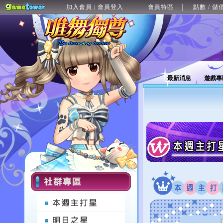
加入會員
會員登入
會員特區
點數 / 儲
|
最新消息
遊戲專