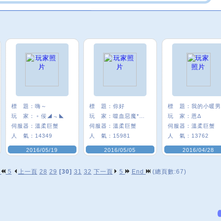
標 題：
嗨～
標 題：
你好
標 題：
玩 家：
﹢佞◢﹃◣
玩 家：
噬血惡魔*鬼秝*
玩 家：
恩Δ
伺服器：
溫柔巨蟹
伺服器：
溫柔巨蟹
伺服器：
溫柔巨蟹
人 氣：
14349
人 氣：
15981
人 氣：
13762
2016/05/19
2016/05/05
2016/04/28
p
5
上一頁
28
29
[30]
31
32
下一頁
5
End
(總頁數:67)