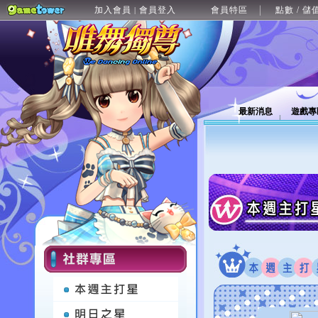
加入會員
會員登入
會員特區
點數 / 儲
|
最新消息
遊戲專