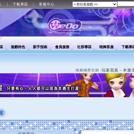
值
下載專區
客服中心
區
遊戲特色
新手指南
會員服務
社群專區
唯舞客服
下載專
‧玩家寫真 - 本週
唯舞獨尊官網