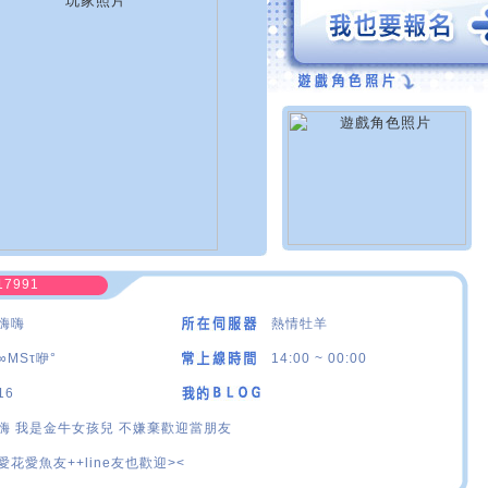
17991
嗨嗨
熱情牡羊
∞MSτ咿°
14:00 ~ 00:00
16
嗨 我是金牛女孩兒 不嫌棄歡迎當朋友
愛花愛魚友++line友也歡迎><