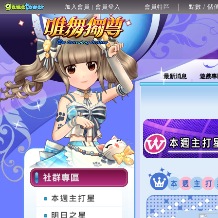
加入會員
會員登入
會員特區
點數 / 儲
|
最新消息
遊戲專