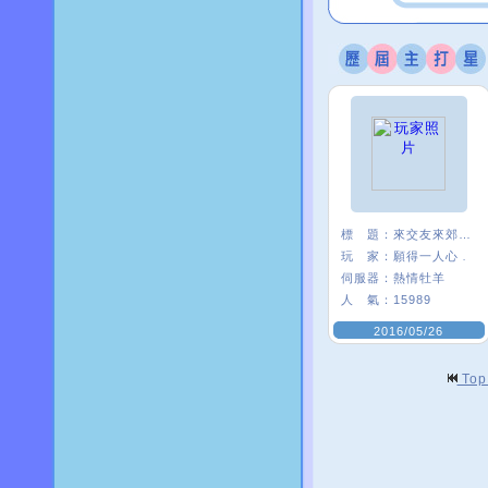
標 題：
來交友來郊遊 A_A
玩 家：
願得一人心﹒
伺服器：
熱情牡羊
人 氣：
15989
2016/05/26
To