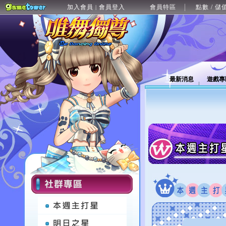
加入會員
會員登入
會員特區
點數 / 儲
|
最新消息
遊戲專