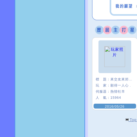
標 題：
來交友來郊遊 A_A
玩 家：
願得一人心﹒
伺服器：
熱情牡羊
人 氣：
15964
2016/05/26
To