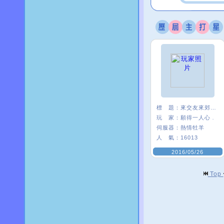
標 題：
來交友來郊遊 A_A
玩 家：
願得一人心﹒
伺服器：
熱情牡羊
人 氣：
16013
2016/05/26
Top