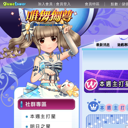
加入會員
會員登入
會員特區
點數 / 儲
|
最新消息
遊戲專