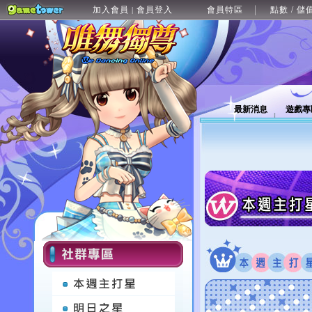
加入會員
會員登入
會員特區
點數 / 儲
|
最新消息
遊戲專