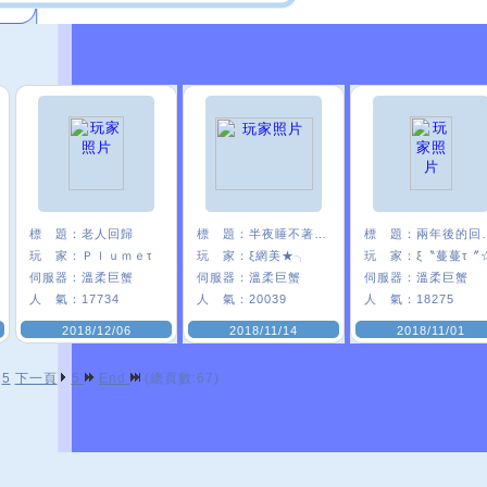
標 題：
老人回歸
標 題：
半夜睡不著發一個
標 題：
兩年後的
玩 家：
Ｐｌｕｍｅτ
玩 家：
ξ網美★╮
玩 家：
ξ〝蔓蔓τ〞
伺服器：
溫柔巨蟹
伺服器：
溫柔巨蟹
伺服器：
溫柔巨蟹
人 氣：
17734
人 氣：
20039
人 氣：
18275
2018/12/06
2018/11/14
2018/11/01
5
下一頁
5
End
(總頁數:67)