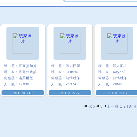
標 題：
可直接加好友 ^ ^
標 題：
強力回歸、
標 題：
活人呢？
玩 家：
月亮代表誰心﹑
玩 家：
υLiBra‧
玩 家：
Xayah`
伺服器：
溫柔巨蟹
伺服器：
熱情牡羊
伺服器：
熱情牡羊
人 氣：
17830
人 氣：
21374
人 氣：
20602
2019/01/10
2018/12/27
2018/12/13
Top
5
上一頁
1
2
[3]
4