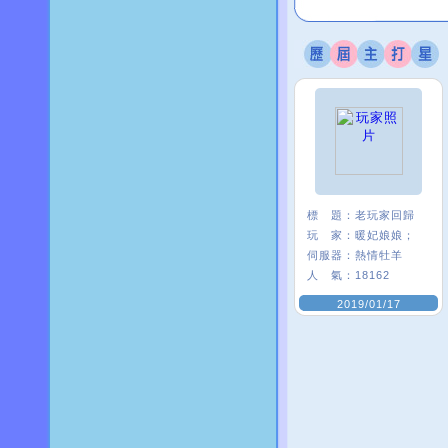
標 題：
老玩家回歸
玩 家：
暖妃娘娘；
伺服器：
熱情牡羊
人 氣：
18162
2019/01/17