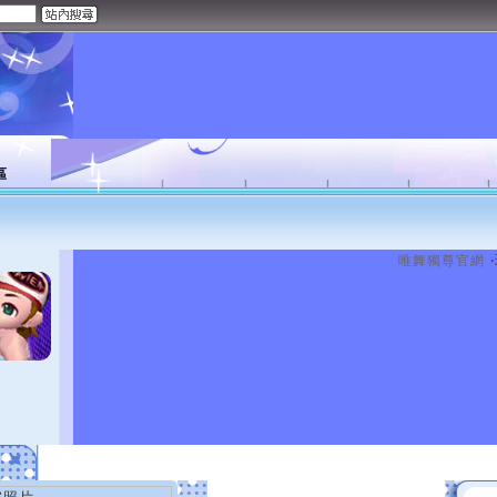
區
唯舞獨尊官網