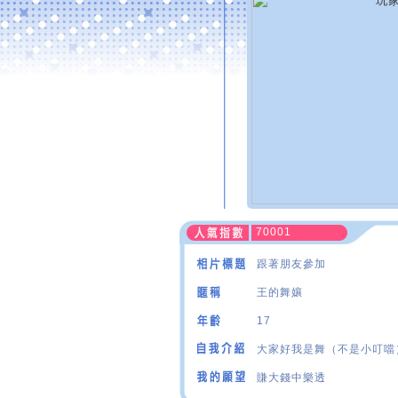
70001
跟著朋友參加
王的舞孃
17
大家好我是舞（不是小叮噹）
賺大錢中樂透