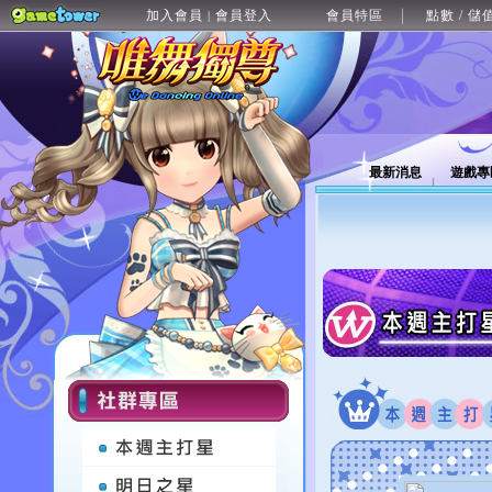
加入會員
會員登入
會員特區
點數 / 儲
|
最新消息
遊戲專