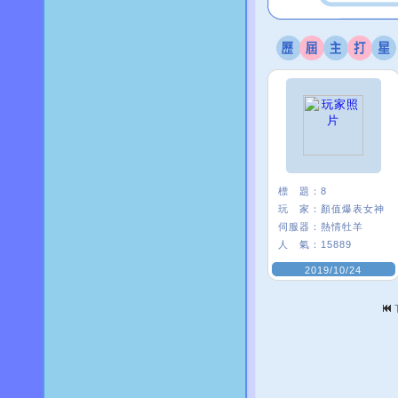
標 題：
8
玩 家：
顏值爆表女神
伺服器：
熱情牡羊
人 氣：
15889
2019/10/24