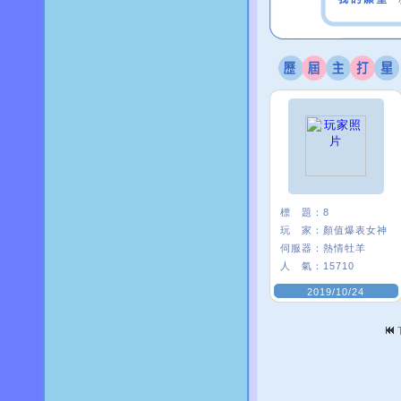
標 題：
8
玩 家：
顏值爆表女神
伺服器：
熱情牡羊
人 氣：
15710
2019/10/24