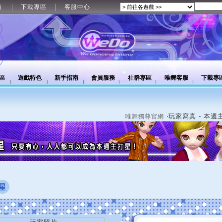
值
下載專區
客服中心
區
遊戲特色
新手指南
會員服務
社群專區
唯舞客服
下載專
‧玩家寫真 - 本週
唯舞獨尊官網