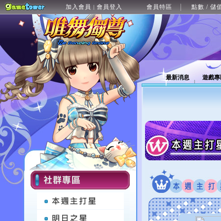
加入會員
會員登入
會員特區
點數 / 儲
|
最新消息
遊戲專