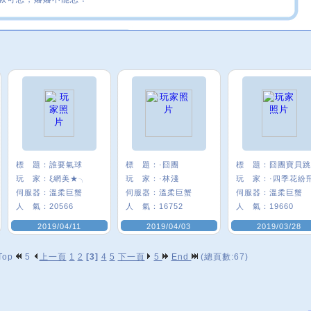
標 題：
誰要氣球
標 題：
·囧團
標 題：
玩 家：
ξ網美★╮
玩 家：
·林淺
玩 家：
·四季花紛
伺服器：
溫柔巨蟹
伺服器：
溫柔巨蟹
伺服器：
溫柔巨蟹
人 氣：
20566
人 氣：
16752
人 氣：
19660
2019/04/11
2019/04/03
2019/03/28
Top
5
上一頁
1
2
[3]
4
5
下一頁
5
End
(總頁數:67)