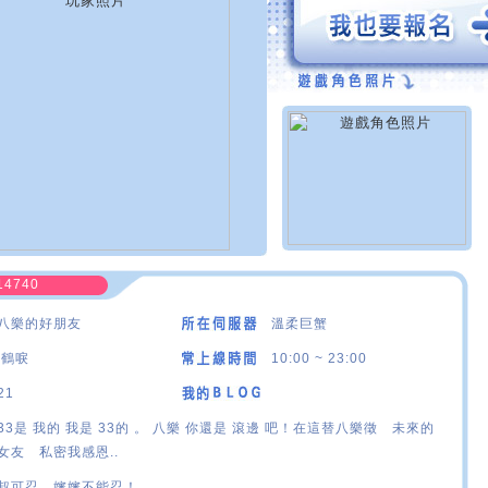
14740
八樂的好朋友
溫柔巨蟹
‘鶴唳
10:00 ~ 23:00
21
33是 我的 我是 33的 。 八樂 你還是 滾邊 吧！在這替八樂徵 未來的
女友 私密我感恩..
叔可忍，嬸嬸不能忍！