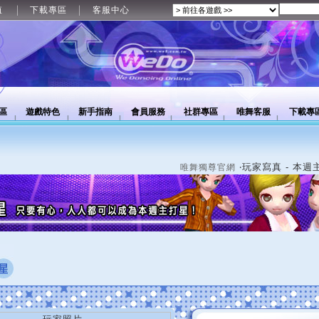
值
下載專區
客服中心
區
遊戲特色
新手指南
會員服務
社群專區
唯舞客服
下載專
‧玩家寫真 - 本週
唯舞獨尊官網