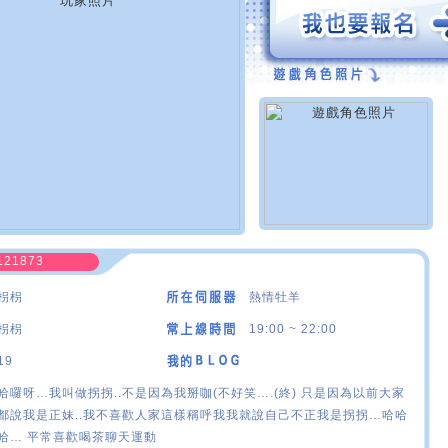
121873
枴枴
熱情牡羊
枴枴
19:00 ~ 22:00
19
哈囉呀…我叫做拐拐..不是因為我掰咖(不好笑….(終) 只是因為以前大家
都說我是正妹..我不喜歡人家這樣稱呼我我就說自己不正我是拐拐…哈哈
哈… 平常喜歡喝茶聊天運動