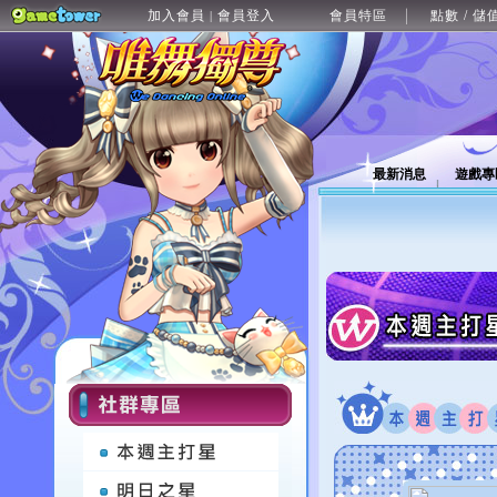
加入會員
會員登入
會員特區
點數 / 儲
|
最新消息
遊戲專