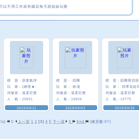
可以不用工作就有錢花每天跟姐妹玩樂
標 題：
誰要氣球
標 題：
·囧團
標 題：
玩 家：
ξ網美★╮
玩 家：
·林淺
玩 家：
·四季花紛
伺服器：
溫柔巨蟹
伺服器：
溫柔巨蟹
伺服器：
溫柔巨蟹
人 氣：
20651
人 氣：
16826
人 氣：
19775
2019/04/11
2019/04/03
2019/03/28
Top
5
上一頁
1
2
[3]
4
5
下一頁
5
End
(總頁數:67)