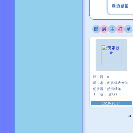
標 題：
8
玩 家：
顏值爆表女神
伺服器：
熱情牡羊
人 氣：
15787
2019/10/24