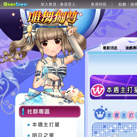
加入會員
會員登入
會員特區
點數 / 儲
|
最新消息
遊戲專