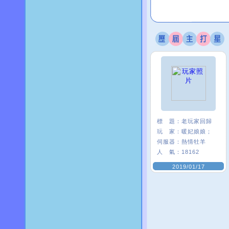
標 題：
老玩家回歸
玩 家：
暖妃娘娘；
伺服器：
熱情牡羊
人 氣：
18162
2019/01/17