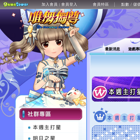
加入會員
會員登入
會員特區
點數 / 儲
|
最新消息
遊戲專