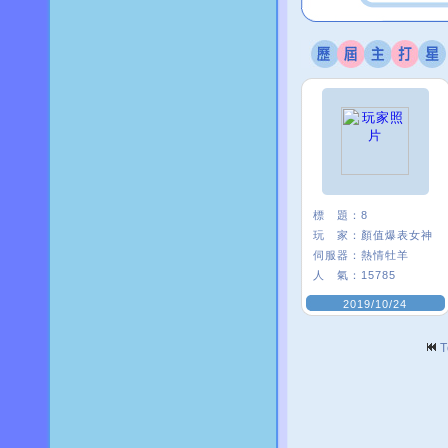
標 題：
8
玩 家：
顏值爆表女神
伺服器：
熱情牡羊
人 氣：
15785
2019/10/24
T