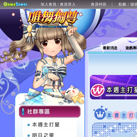
加入會員
會員登入
會員特區
點數 / 儲
|
最新消息
遊戲專