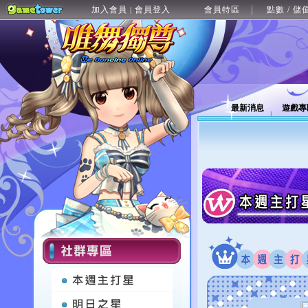
加入會員
會員登入
會員特區
點數 / 儲
|
最新消息
遊戲專