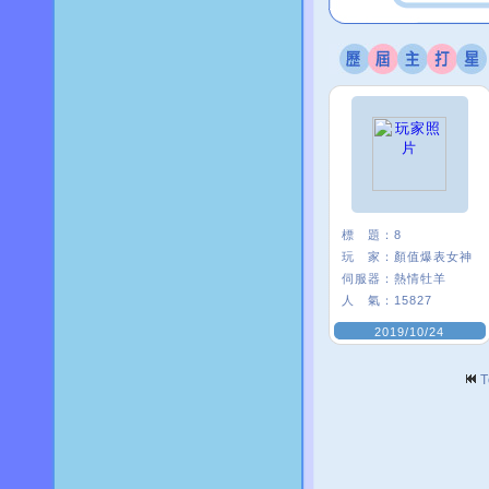
標 題：
8
玩 家：
顏值爆表女神
伺服器：
熱情牡羊
人 氣：
15827
2019/10/24
T