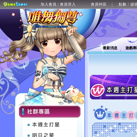
加入會員
會員登入
會員特區
點數 / 儲
|
最新消息
遊戲專