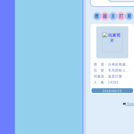
標 題：
台南好相處.
玩 家：
毛毛想榦人家〥
伺服器：
溫柔巨蟹
人 氣：
14281
2016/06/23
To