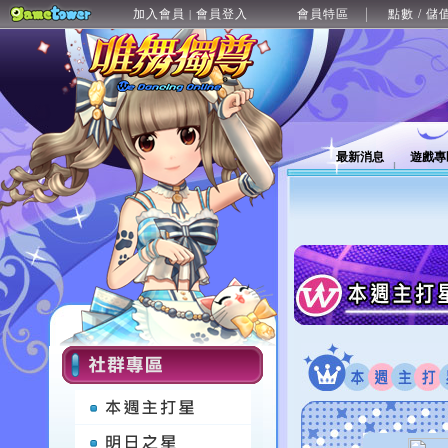
加入會員
會員登入
會員特區
點數 / 儲
|
最新消息
遊戲專