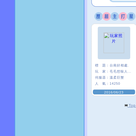
標 題：
台南好相處.
玩 家：
毛毛想榦人家〥
伺服器：
溫柔巨蟹
人 氣：
14250
2016/06/23
To