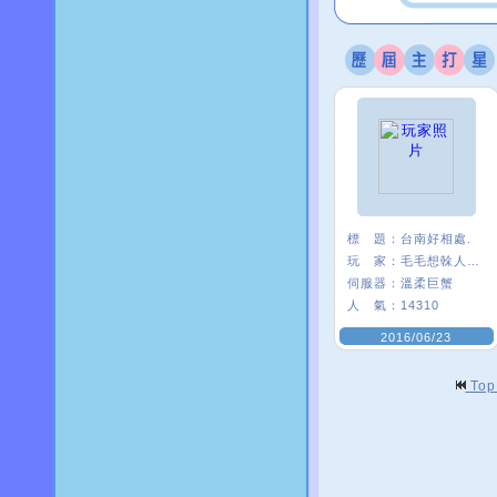
標 題：
台南好相處.
玩 家：
毛毛想榦人家〥
伺服器：
溫柔巨蟹
人 氣：
14310
2016/06/23
To