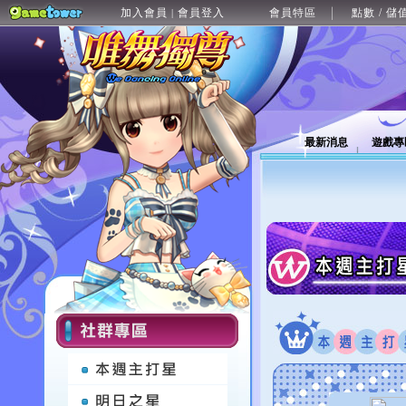
加入會員
會員登入
會員特區
點數 / 儲
|
最新消息
遊戲專