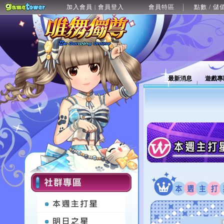
加入會員
會員登入
會員特區
點數 / 儲
|
最新消息
遊戲專