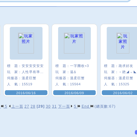
標 題：
安安安安安安
標 題：
一字團收<3
標 題：
跪求好友
玩 家：
人性早有準備π
玩 家：
逼Δ
玩 家：
﹢靘◢﹃◣
伺服器：
溫柔巨蟹
伺服器：
溫柔巨蟹
伺服器：
溫柔巨蟹
人 氣：
15519
人 氣：
15564
人 氣：
15325
2016/06/16
2016/06/09
2016/06/02
p
5
上一頁
27
28
[29]
30
31
下一頁
5
End
(總頁數:67)