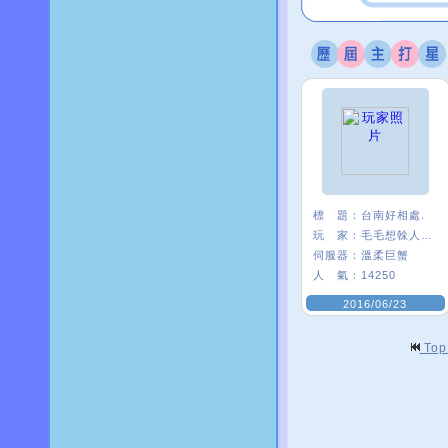
標 題：
台南好相處.
玩 家：
毛毛想榦人家〥
伺服器：
溫柔巨蟹
人 氣：
14250
2016/06/23
To