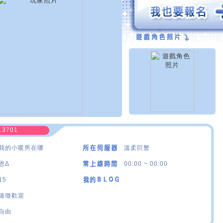
13701
我的小暖男在哪
溫柔巨蟹
恩Δ
00:00 ~ 00:00
15
隨徵歡迎
自由