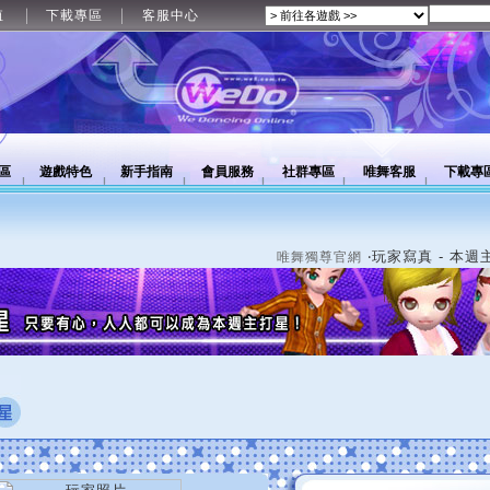
值
下載專區
客服中心
區
遊戲特色
新手指南
會員服務
社群專區
唯舞客服
下載專
‧玩家寫真 - 本週
唯舞獨尊官網