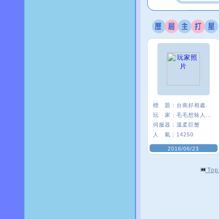
標 題：
台南好相處.
玩 家：
毛毛想榦人家〥
伺服器：
溫柔巨蟹
人 氣：
14250
2016/06/23
To