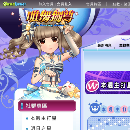
加入會員
會員登入
會員特區
點數 / 儲
|
最新消息
遊戲專