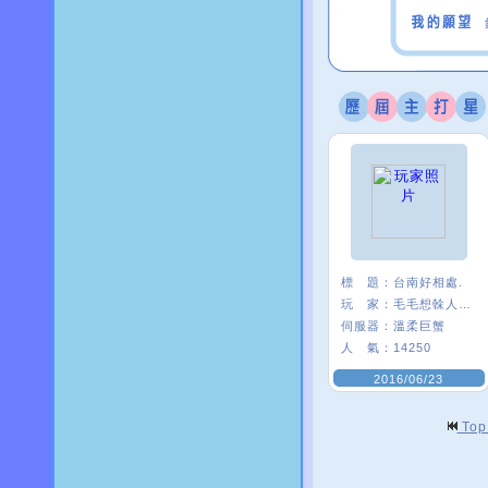
標 題：
台南好相處.
玩 家：
毛毛想榦人家〥
伺服器：
溫柔巨蟹
人 氣：
14250
2016/06/23
To