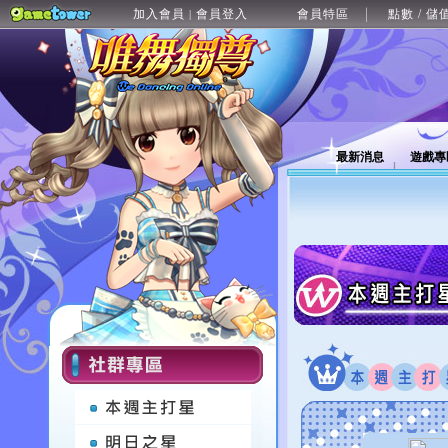
加入會員
會員登入
會員特區
點數 / 儲
|
最新消息
遊戲專