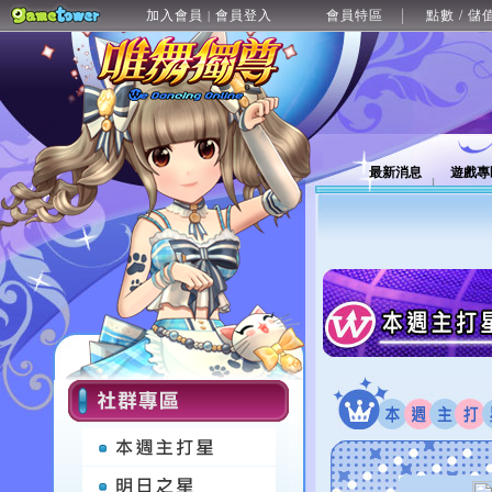
加入會員
會員登入
會員特區
點數 / 儲
|
最新消息
遊戲專