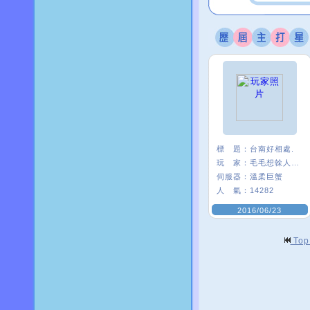
標 題：
台南好相處.
玩 家：
毛毛想榦人家〥
伺服器：
溫柔巨蟹
人 氣：
14282
2016/06/23
To