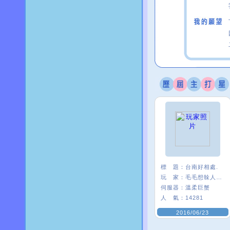
標 題：
台南好相處.
玩 家：
毛毛想榦人家〥
伺服器：
溫柔巨蟹
人 氣：
14281
2016/06/23