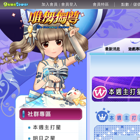
加入會員
會員登入
會員特區
點數 / 儲
|
最新消息
遊戲專